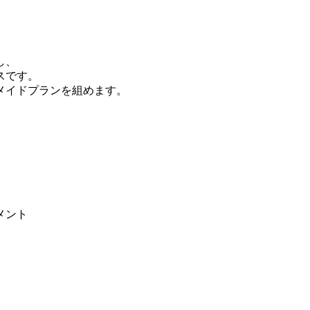
し、
スです。
メイドプランを組めます。
メント