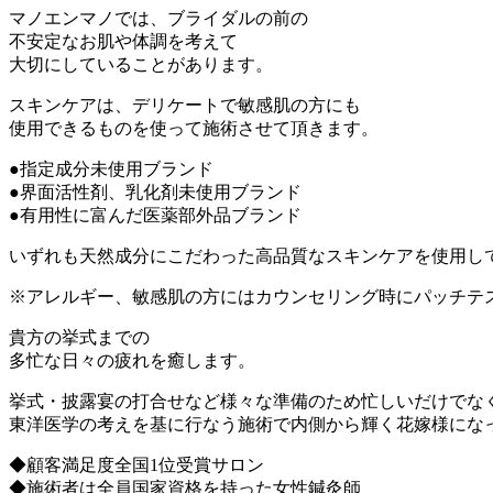
マノエンマノでは、ブライダルの前の
不安定なお肌や体調を考えて
大切にしていることがあります。
スキンケアは、デリケートで敏感肌の方にも
使用できるものを使って施術させて頂きます。
●
指定成分未使用ブランド
●
界面活性剤、乳化剤未使用ブランド
●
有用性に富んだ医薬部外品ブランド
いずれも天然成分にこだわった高品質なスキンケアを使用し
※アレルギー、敏感肌の方にはカウンセリング時にパッチテ
貴方の挙式までの
多忙な日々の疲れを癒します。
挙式・披露宴の打合せなど様々な準備のため忙しいだけでな
東洋医学の考えを基に行なう施術で内側から輝く花嫁様にな
◆顧客満足度全国1位受賞サロン
◆施術者は全員国家資格を持った女性鍼灸師