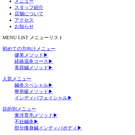
メニュー
スタッフ紹介
店舗について
アクセス
お知らせ
MENU LIST
メニューリスト
初めての方向けメニュー
健美メソッド
▶
経絡温灸コース
▶
美容鍼メソッド
▶
人気メニュー
鍼灸スペシャル
▶
整形級メソッド
▶
インディバフェイシャル
▶
目的別メニュー
東洋育毛メソッド
▶
不妊鍼灸
▶
部分痩身鍼インディバボディ
▶